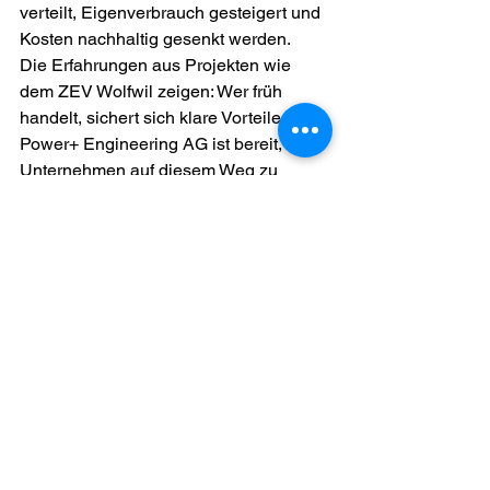
verteilt, Eigenverbrauch gesteigert und 
Kosten nachhaltig gesenkt werden.
Die Erfahrungen aus Projekten wie 
dem ZEV Wolfwil zeigen: Wer früh 
handelt, sichert sich klare Vorteile. 
Power+ Engineering AG ist bereit, 
Unternehmen auf diesem Weg zu 
begleiten – mit umfassender 
Beratungskompetenz und dem 
notwendigen technischen Hintergrund, 
um solche Gemeinschaftsprojekte 
erfolgreich zu realisieren.
Alle ansehen
Aktuelle Beiträge