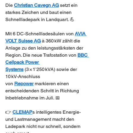
Die 
Christian Cavegn AG
 setzt ein 
starkes Zeichen und baut einen 
Schnellladepark in Landquart. 💪
Mit 6 DC-Schnellladesäulen von 
AVIA 
VOLT Suisse AG
 à 360 kW zählt die 
Anlage zu den leistungsstärksten der 
Region. Die neue Trafostation von 
BBC 
Cellpack Power 
Systems
 (3 × 1’250 kVA) sowie der 
10 kV-Anschluss 
von 
Repower
 markieren einen 
entscheidenden Schritt in Richtung 
Inbetriebnahme im Juli. 📅
👉 
CLEMAP
s intelligentes Energie- 
und Lastmanagement macht den 
Ladepark nicht nur schnell, sondern 